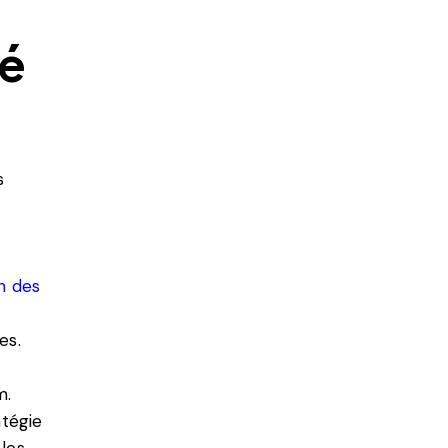
sé
s
on
des
es.
m.
atégie
 les