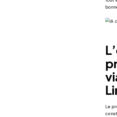
bonne
L’
p
v
L
La pr
const