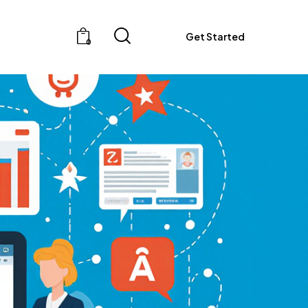
Get Started
0