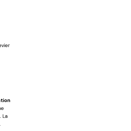
vier
tion
me
. La
.