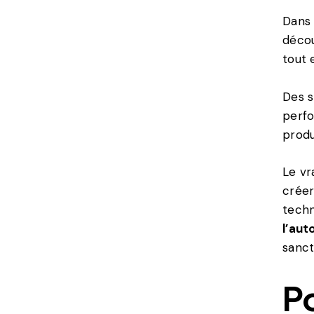
Dans 
décou
tout 
Des s
perfo
produ
Le vr
créer
techn
l’aut
sanct
Po