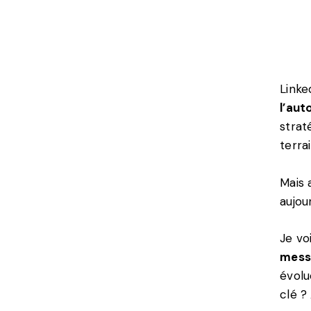
Linke
l’aut
strat
terra
Mais 
aujou
Je vo
messa
évolu
clé ?