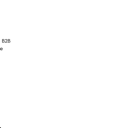
e B2B
de