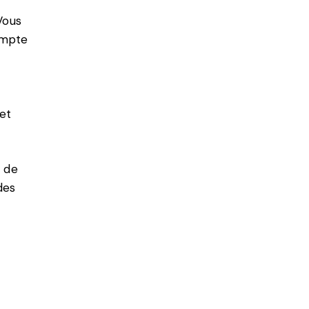
Vous
ompte
 et
s de
des