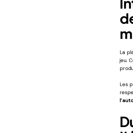
In
de
m
La pl
jeu. 
produ
Les p
respe
l’aut
Du