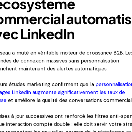
’écosystème
ommercial automati
vec LinkedIn
seau a muté en véritable moteur de croissance B2B. Le
des de connexion massives sans personnalisation
nchent maintenant des alertes automatiques.
eurs
études
marketing
confirment
que
la
personnalisati
ages
LinkedIn
augmente
significativement
les
taux
de
nse
et
améliore
la
qualité
des
conversations
commercial
ises à jour successives ont renforcé les filtres anti-spa
e interaction compte double : elle doit servir votre str
en respectant les nouvelles normes de la plateforme et