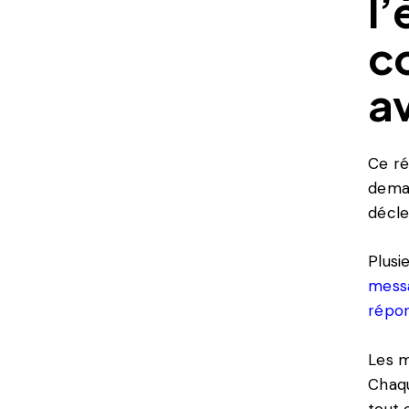
l
c
a
Ce ré
deman
décle
Plusi
mess
répo
Les m
Chaqu
tout 