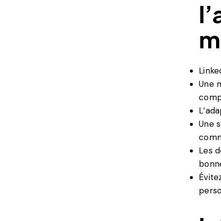
l
m
Linke
Une m
comp
L’ada
Une s
comm
Les d
bonne
Évite
perso