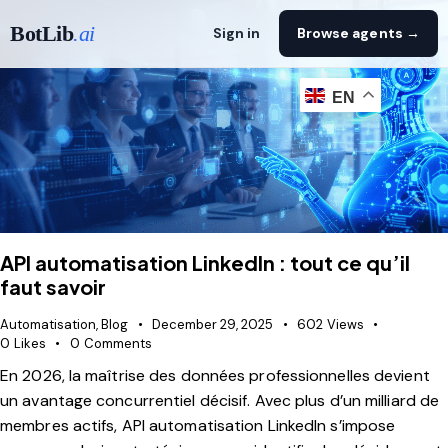
BotLib
.ai
Sign in
Browse agents →
EN
API automatisation LinkedIn : tout ce qu’il
faut savoir
Automatisation
,
Blog
December 29, 2025
602
Views
0
Likes
0
Comments
En 2026, la maîtrise des données professionnelles devient
un avantage concurrentiel décisif. Avec plus d’un milliard de
membres actifs, API automatisation LinkedIn s’impose