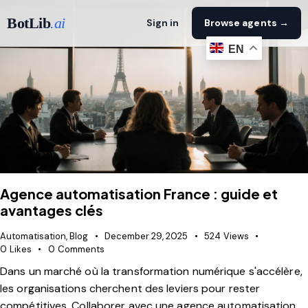
BotLib
.ai
Sign in
Browse agents →
EN
Agence automatisation France : guide et
avantages clés
Automatisation
,
Blog
December 29, 2025
524
Views
0
Likes
0
Comments
Dans un marché où la transformation numérique s'accélère,
les organisations cherchent des leviers pour rester
compétitives. Collaborer avec une agence automatisation