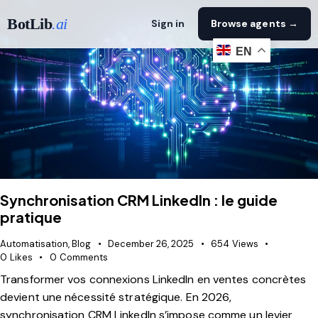
BotLib
.ai
Sign in
Browse agents →
EN
Synchronisation CRM LinkedIn : le guide
pratique
Automatisation
,
Blog
December 26, 2025
654
Views
0
Likes
0
Comments
Transformer vos connexions LinkedIn en ventes concrètes
devient une nécessité stratégique. En 2026,
synchronisation CRM LinkedIn s’impose comme un levier