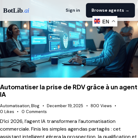
BotLib
.ai
Sign in
Browse agents →
EN
Automatiser la prise de RDV grâce à un agent
IA
Automatisation
,
Blog
December 19, 2025
800
Views
0
Likes
0
Comments
D’ici 2026, l’agent IA transformera l’automatisation
commerciale. Finis les simples agendas partagés : cet
assistant intelligent gérera la prospection, la qualification et