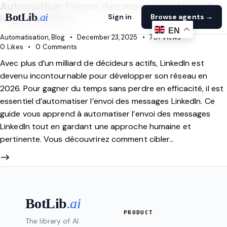
Automatiser l’envoi des messages LinkedIn:
BotLib
.ai
le guide ultime
Sign in
Browse agents →
EN
Automatisation
,
Blog
December 23, 2025
701
Views
0
Likes
0
Comments
Avec plus d’un milliard de décideurs actifs, LinkedIn est
devenu incontournable pour développer son réseau en
2026. Pour gagner du temps sans perdre en efficacité, il est
essentiel d’automatiser l’envoi des messages LinkedIn. Ce
guide vous apprend à automatiser l’envoi des messages
LinkedIn tout en gardant une approche humaine et
pertinente. Vous découvrirez comment cibler…
BotLib
.ai
PRODUCT
The library of AI