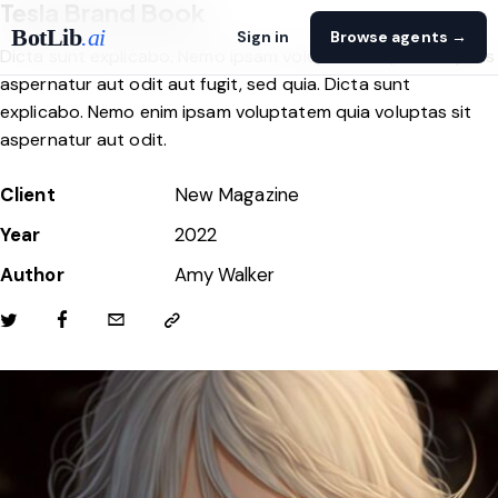
Tesla Brand Book
BotLib
.ai
Sign in
Browse agents →
Dicta sunt explicabo. Nemo ipsam voluptatem quia voluptas
aspernatur aut odit aut fugit, sed quia. Dicta sunt
explicabo. Nemo enim ipsam voluptatem quia voluptas sit
aspernatur aut odit.
Client
New Magazine
Year
2022
Author
Amy Walker