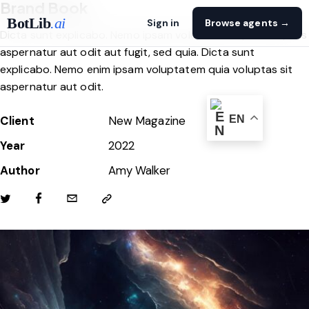
Brand Book
BotLib
.ai
Sign in
Browse agents →
Dicta sunt explicabo. Nemo ipsam voluptatem quia voluptas
aspernatur aut odit aut fugit, sed quia. Dicta sunt
explicabo. Nemo enim ipsam voluptatem quia voluptas sit
aspernatur aut odit.
Client
New Magazine
EN
Year
2022
Author
Amy Walker