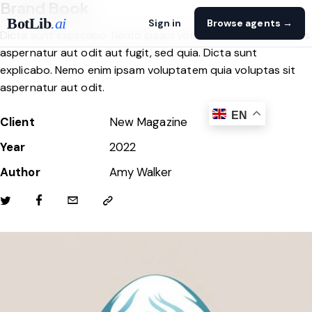
Brand Book
BotLib
.ai
Sign in
Browse agents →
Dicta sunt explicabo. Nemo ipsam voluptatem quia voluptas
aspernatur aut odit aut fugit, sed quia. Dicta sunt
explicabo. Nemo enim ipsam voluptatem quia voluptas sit
aspernatur aut odit.
EN
Client
New Magazine
Year
2022
Author
Amy Walker